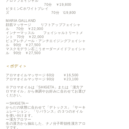
アロマフェイシャル
70分 ￥19,800
ビタミンCホワイトブレイ
ズ 70分 \19,800
MARIA GALLAND
顔筋マッサージ リフトアップフェイシャ
ル 70分 ￥22,000
​インナーマッスル フェイシャルトリートメ
ント 70分 ￥22,000
ピュアレチノール・アンチエイジングフェイシャ
ル 90分 ￥27,500
マスクモデラン石こうオーダーメイドフェイシャ
ル 90分 ￥27,500
＜ボディ＞
アロマオイルマッサージ 60分 ￥16,500
アロマ
オイルマッサージ 90分 ￥23,100
※アロマオイルは「SHIGETA」または「漢方ア
ロマオイル」から体調やお好みに合わせてお選び
ください。
ーSHIGETAー
からだの状態に合わせて「デトックス」「サーキ
ュレーション」 「リバランス」の３つのオイル
を使い分けます。
ー漢方アロマー
生の漢方から抽出した、ナノ分子即効性漢方アロ
マです。