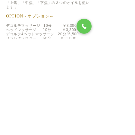
「上焦」「中焦」「下焦」の３つのオイルを使い
ます 。
OPTION～オプション～
デコルテマッサージ 10分 ￥3,300
ヘッドマッサージ 10分 ￥3,300
デコルテ&ヘッドマッサージ 20分 \5,500
リフレクソロジー 60分 ￥11,000
ＬＥＤライト 20分 ￥4,400
石膏マスク ---- ￥11,000～
シェラックネイル ￥8,800〜
ホテルニューオータニ サロン デ エステ
（ご予約・お問合せ
03-3221-4095
（※予約制）
ザ・メイン アーケード階
ネットでのご予約はこちら
エステとレストランでのランチがセットになった、一日
でホテルライフを満喫できる
女性のためのよくばりプラン