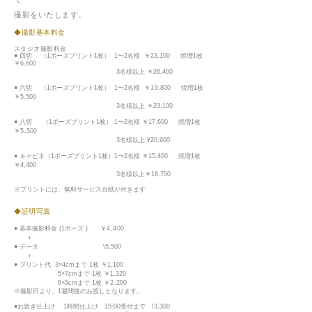
撮影をいたします。
◆撮影基本料金
スタジオ撮影料金
● 四切 （1ポーズプリント1枚） 1〜2名様
￥
23
,100 焼増1枚
￥
6,600
3名様以上
￥
26,400
● 六切 （1ポーズプリント
1
枚
） 1〜2名様
￥19
,800 焼増1枚
￥
5,500
3名様以上
￥
23,100
● 八切 （1ポーズプリント
1
枚
） 1〜2名様
￥
17,600 焼増1枚
￥
5
,500
3名様以上 ¥20,900
● キャビネ（1ポーズプリント
1
枚
）1〜2名様
￥
15,400 焼増1枚
￥
4,400
3名様以上
￥
18,700
※プリントには、
無料サービス台紙が付きます
◆証明写真
● 基本撮影料金 (1ポーズ )
￥4,400
＋
● データ \5,500
＋
● プリント代
3×4cmまで 1枚
￥
1,100
5×7cmまで
1枚
￥
1,320
6
×9
cmまで
1枚
￥
2
,20
0
※撮影日より、1週間後のお渡しとなります。
●お急ぎ仕上げ 1時間仕上げ 15:00受付まで \3,300