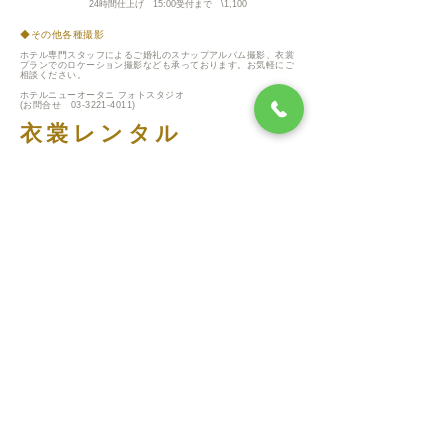
24時間仕上げ 15:00受付まで \1,1
00
◆その他各種撮影
ホテル専門スタッフによるご婚礼のスナップアルバム撮影、衣裳
プランでのロケーション撮影なども承っております。お気軽にご
相談ください。
​ホテルニューオータニ フォトスタジオ
(お問合せ
03-3221-4011)
​衣裳レンタル