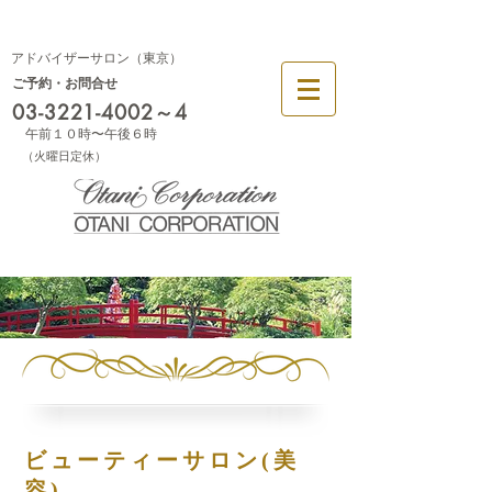
幕張
大阪
アドバイザーサロン（東京）
ご予約・お問合せ
03-3221-4002
～4
午前１０時〜午後６時
​（火曜日定休）
ビューティーサロン(美
容)