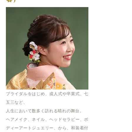
ブライダルをはじめ、成人式や卒業式、七
五三など、
人生において
数多く訪れる晴れの舞台。
ヘアメイク、ネイル、ヘ
ッドセラピー、
ボ
ディーアートジュエリー、から、和装着付