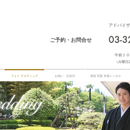
アドバイ
03-
ご予約・お問合せ
午前１０
​（火曜日
フォト ウエディング
お祝い・記念日
美容 写真 衣裳レンタル
dding
ディング