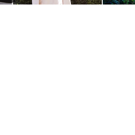
＞
＞
ご予約・お問合せ
＞
アドバイザーサロン（東
京〉
03-3221-4002～4
午前１０時〜午後６時
​（火曜日定休)