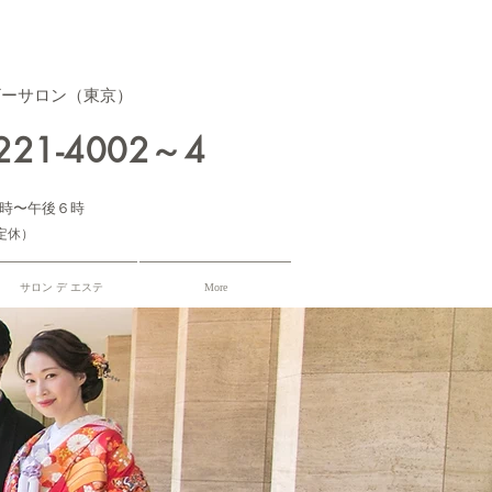
ザーサロン（東京）
3221-4002～4
時〜午後６時
定休）
サロン デ エステ
More