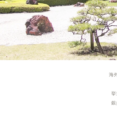
海
挙
銀