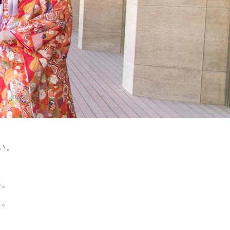
い。
い。
に。