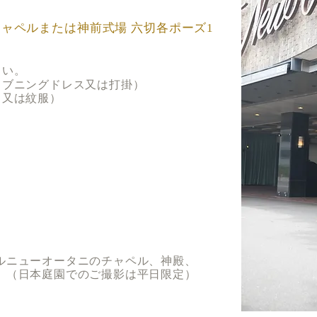
・
ペルまたは神前式場
六切各ポーズ1
さい。
ブニングドレス又は打掛）
又は紋服）
ルニューオータニのチャペル、神殿、
。（日本庭園でのご撮影は平日限定）