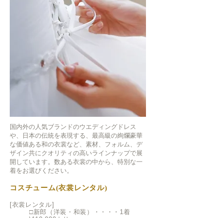
国内外の人気ブランドのウエディングドレス
や、日本の伝統を表現する、最高級の絢爛豪華
な価値ある和の衣裳など、素材、フォルム、デ
ザイン共にクオリティの高いラインナップで展
開しています。数ある衣裳の中から、特別な一
着をお選びください。
コスチューム(衣裳レンタル)
[衣裳レンタル]
□新郎（洋装・和装）・・・・1着