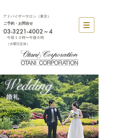
幕張
大阪
アドバイザーサロン（東京）
ご予約・お問合せ
03-3221-4002
～4
午前１０時〜午後６時
​（火曜日定休）
Wedding
婚礼