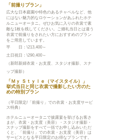
「前撮りプラン」
広大な日本庭園や特色のあるチャペルなど、他
にはない魅力的なロケーションがあふれたホテ
ルニューオータニ。ぜひお気に入りの衣裳で素
敵な1枚を残してください。ご婚礼当日とは違う
衣裳で前撮りをされたい方におすすめのプラン
をご用意しています。
平 日：\213,400～
土日祝日：\290,400～
（新郎新婦衣裳・お支度、スタジオ撮影、スナ
ップ撮影）
「Ｍｙ Ｓｔｙｌｅ（マイスタイル）」
挙式当日と同じ衣裳で撮影したい方のた
めの特別プラン
（
平日限定/「前撮り」での衣裳・お支度サービ
ス
特典）
ホテルニューオータニで披露宴を挙げるお客さ
まが、
衣裳・お支度（美容）
・スタジオ撮
影・
スナップ撮影をすべて一括でお申
し込みいただ
くと、「前撮り」での衣裳・お支度（美容）は
サービスとなる平日限定のお得なプランです。