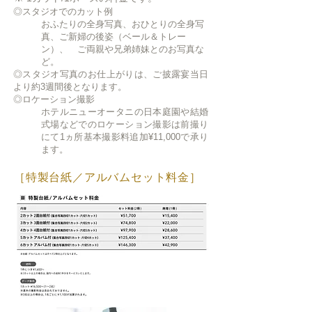
◎スタジオでのカット例
おふたりの全身写真、おひとりの全身写
真、ご新婦の後姿（ベール＆トレー
ン）、 ご両親や兄弟姉妹とのお写真な
ど。
◎スタジオ写真のお仕上がりは、ご披露宴当日
より約3週間後となります。
◎ロケーション撮影
ホテルニューオータニの日本庭園や結婚
式場などでのロケーション撮影は前撮り
にて1ヵ所基本撮影料追加¥11,000
で承り
ます。
［特製台紙／アルバムセット料金］