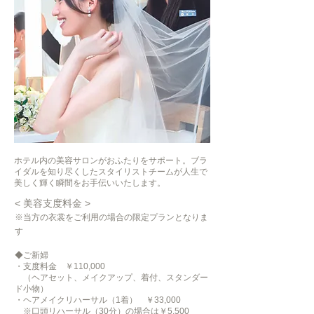
ホテル内の美容サロンがおふたりをサポート。ブラ
イダルを知り尽くしたスタイリストチームが人生で
美しく輝く瞬間をお手伝いいたします。
< 美容支度料金 >
※当方の衣裳をご利用の場合の限定プランとなりま
す
◆ご新婦
・支度料金 ￥110,000
（
ヘアセット、メイクアップ、着付、スタンダー
ド
小物）
・ヘアメイクリハーサル（1着） ￥33,000
※口頭リハーサル（30分）の場合は￥5,500