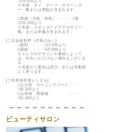
\110,000
より
※衣裳・タイ・
チーフ・サスペンダ
ー・靴または雪駄が含まれます。
□新婦（洋装・和装）・・・・1着
\220,000より
※衣裳
・スタンダードアクセサリー・
靴・または草履が含まれます。
[二次会延長料（洋装のみ）]
□新郎・・・・\33,000より
□新婦・・・・\55,000より
※ドレスのデザインや素材によって
は、外出いただけない場合もございま
す。
※衣裳のご返却は翌日、または宅配便
にて承ります。
[ご列席者衣裳レンタル]
□お父様 モーニングコート・・・
\38,500より
□お母様 黒留袖 ・・・
\55,000より
​～～～～～～～～～～
ビューティサロン