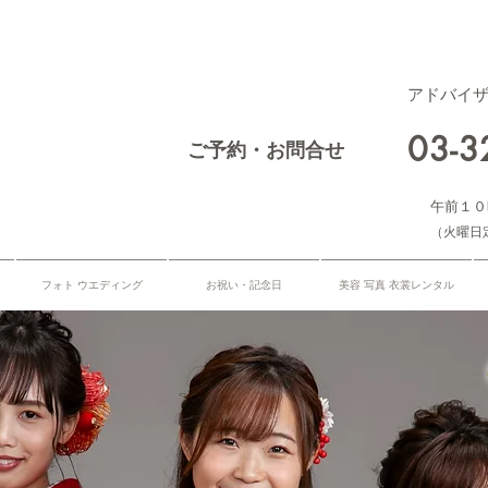
アドバイ
03-
ご予約・お問合せ
午前１０
​（火曜日
フォト ウエディング
お祝い・記念日
美容 写真 衣裳レンタル