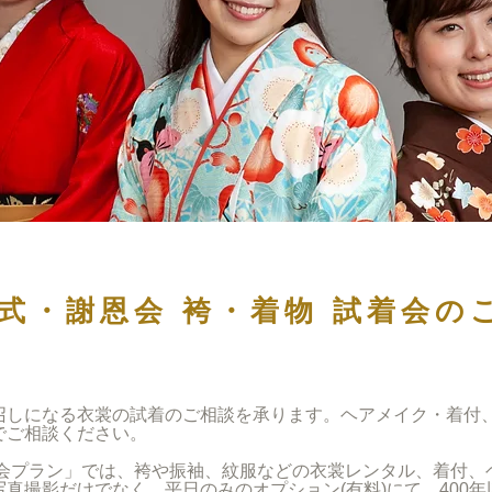
式・謝恩会 袴・着物 試着会の
召しになる衣裳の試着のご相談を承ります。ヘアメイク・着付
でご相談ください。
恩会プラン」では、袴や振袖、紋服などの衣裳レンタル、着付、
真撮影だけでなく、平日のみのオプション(有料)にて、400