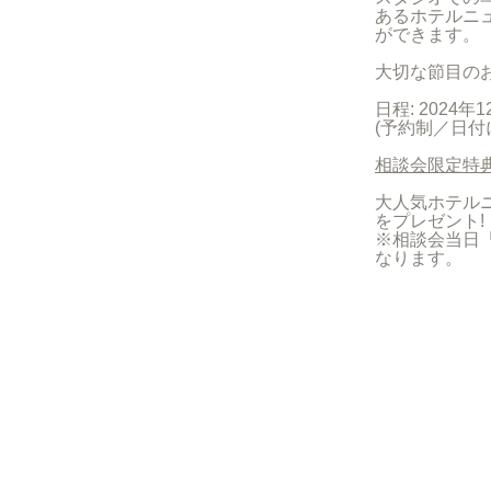
あるホテルニ
ができます。
大切な節目の
日程: 2024年
(予約制／日付
相談会限定特典
大人気ホテルニ
をプレゼント!
※相談会当日
なります。