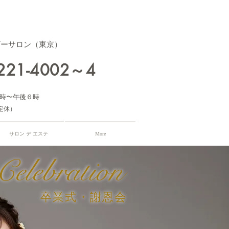
ザーサロン（東京）
3221-4002～4
時〜午後６時
定休）
サロン デ エステ
More
Celebration
​卒業式・謝恩会