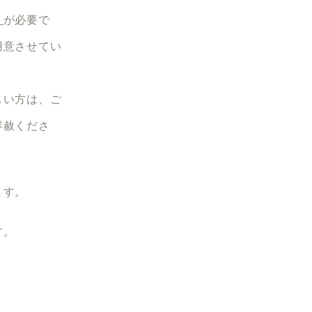
」
が必要で
用意させてい
しい方は、ご
容赦くださ
ます。
す。