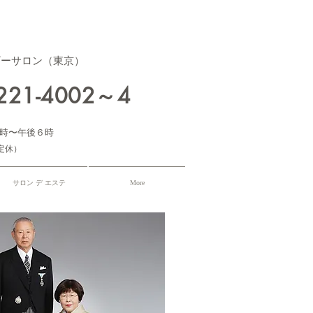
ザーサロン（東京）
3221-4002～4
時〜午後６時
定休）
サロン デ エステ
More