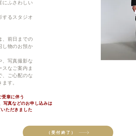
宴にふさわしい
影するスタジオ
は、
前日までの
召し物のお預か
や、写真撮影な
ースなご案内ま
で、ご心配のな
きます。
のご受章に伴う
、写真などの
お申し込み
は
ていただきました
（受付終了）