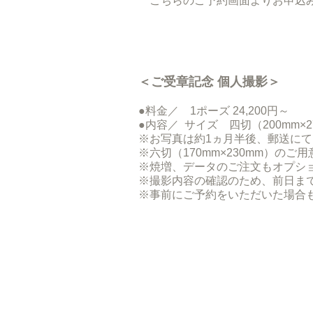
こちらのご予約画面よりお申込
＜ご受章記念 個人撮影＞
●料金／ 1ポーズ 24,200円～
●内容／ サイズ 四切（200mm×
※お写真は約1ヵ月半後、郵送にてお
※六切（170mm×230mm）のご
※焼増、データのご注文もオプシ
※撮影内容の確認のため、前日ま
※事前にご予約をいただいた場合