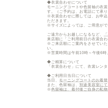
◆衣裳合わせについて
モーニングコートや色留袖の衣裳
す。（
ご予約は、お電話にて承り
※衣裳合わせに際しては、お申込
ただきます。
※サイズによっては、ご用意がで
ご遠方からお越しになるなど、
「
来店順に「ご利用前日の衣裳合わ
※ご来店順にご案内をさせていた
い。
※営業時間は午前10時～午後6
◆ご精算について
「衣裳合わせ」​にて、衣裳レン
◆ご利用日当日について
当日、
モーニングコートのお着替
また、色留袖は、
別途美容室にて
※
色留袖は、着付
後ご自身の私物