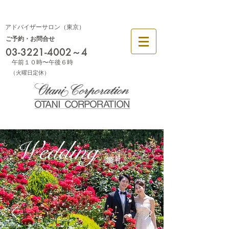
幕張
大阪
アドバイザーサロン（東京）
ご予約・お問合せ
03-3221-4002
～4
午前１０時〜午後６時
​（火曜日定休）
Wedding
婚礼